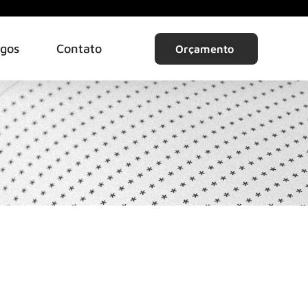
igos
Contato
Orçamento
1
NTO