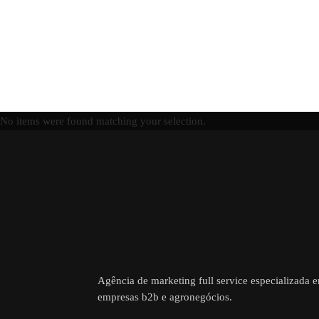
No items were found matching your selection.
Agência de marketing full service especializada 
empresas b2b e agronegócios.