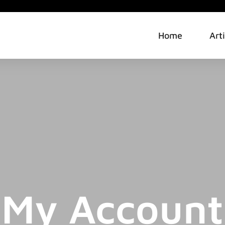
Home
Art
My Account